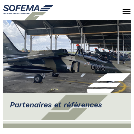
À PROPOS
EXPERTISES
PARTENAIRES ET RÉFÉRENCES
CONTACT
FR
EN
Partenaires et références